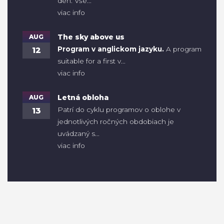
deň. Vše...
viac info
AUG
The sky above us
Program v anglickom jazyku.
A program
12
suitable for a first v...
viac info
AUG
Letná obloha
Patrí do cyklu programov o oblohe v
13
jednotlivých ročných obdobiach je
uvádzaný s...
viac info