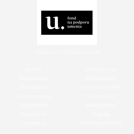
FOND NA PODPORU UMENIA
Súťaže
Kultúra v kraji
Na stiahnutie
Zamestnanci
Fotogaléria
Koordinátor PPA
Kozmonautika
SAS pri SAV
Ponuka MM
Naši partneri
Rezervácie
Projekty
Vizualizácia
Krúžky a semináre