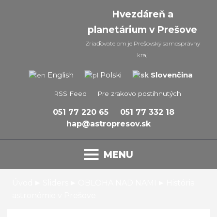
Hvezdáreň a
planetárium v Prešove
Zriaďovateľom je Prešovský samosprávny
kraj
Slovenčina
English
Polski
RSS Feed
Pre zrakovo postihnutých
051 77 220 65
051 77 332 18
hap@astropresov.sk
MENU
▸
▸
▸
Úvod
Sliders
OBLOHA NAD NAMI
História
astronómie v Prešove