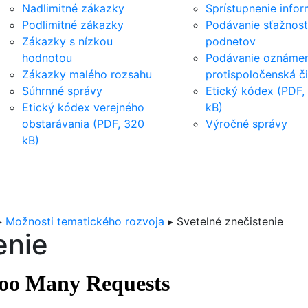
Nadlimitné zákazky
Sprístupnenie infor
Podlimitné zákazky
Podávanie sťažnost
Zákazky s nízkou
podnetov
hodnotou
Podávanie oznámen
Zákazky malého rozsahu
protispoločenská č
Súhrnné správy
Etický kódex (PDF,
Etický kódex verejného
kB)
obstarávania (PDF, 320
Výročné správy
kB)
▸
Možnosti tematického rozvoja
▸
Svetelné znečistenie
enie