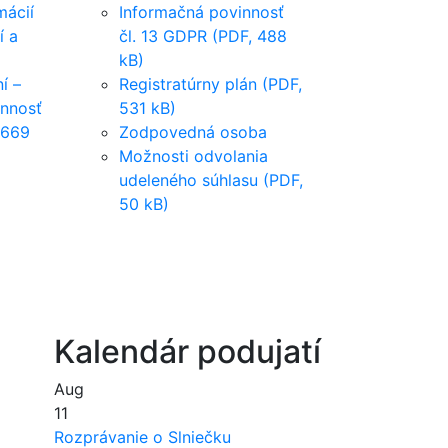
mácií
Informačná povinnosť
í a
čl. 13 GDPR (PDF, 488
kB)
í –
Registratúrny plán (PDF,
innosť
531 kB)
 669
Zodpovedná osoba
Možnosti odvolania
udeleného súhlasu (PDF,
50 kB)
Kalendár podujatí
Aug
11
Rozprávanie o Slniečku