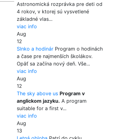
Astronomická rozprávka pre deti od
4 rokov, v ktorej sú vysvetlené
základné vlas...
viac info
Aug
12
Slnko a hodinár
Program o hodinách
a čase pre najmenších školákov.
Opäť sa začína nový deň. Vše...
viac info
Aug
12
The sky above us
Program v
anglickom jazyku.
A program
suitable for a first v...
viac info
Aug
13
Letná obloha
Patrí do cyklu