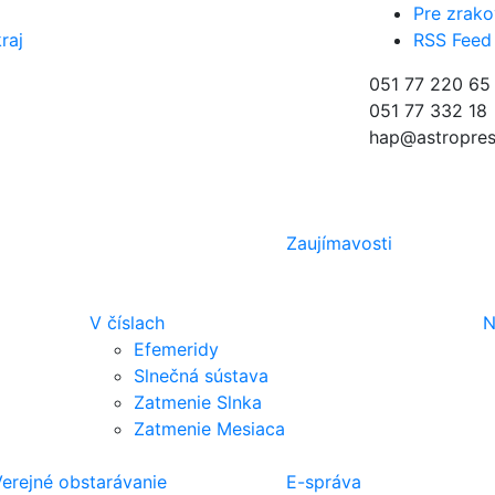
Pre zrako
raj
RSS Feed
051 77 220 65
051 77 332 18
hap@astropres
Zaujímavosti
V číslach
N
Efemeridy
Slnečná sústava
Zatmenie Slnka
Zatmenie Mesiaca
erejné obstarávanie
E-správa