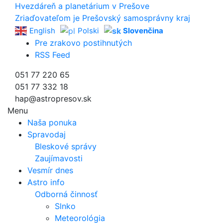
Hvezdáreň a
planetárium v Prešove
Zriaďovateľom je Prešovský samosprávny kraj
English
Polski
Slovenčina
Pre zrakovo postihnutých
RSS Feed
051 77 220 65
051 77 332 18
hap@astropresov.sk
Menu
Naša ponuka
Spravodaj
Bleskové správy
Zaujímavosti
Vesmír dnes
Astro info
Odborná činnosť
Slnko
Meteorológia