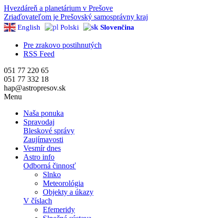
Hvezdáreň a
planetárium v Prešove
Zriaďovateľom je Prešovský samosprávny kraj
English
Polski
Slovenčina
Pre zrakovo postihnutých
RSS Feed
051 77 220 65
051 77 332 18
hap@astropresov.sk
Menu
Naša ponuka
Spravodaj
Bleskové správy
Zaujímavosti
Vesmír dnes
Astro info
Odborná činnosť
Slnko
Meteorológia
Objekty a úkazy
V číslach
Efemeridy