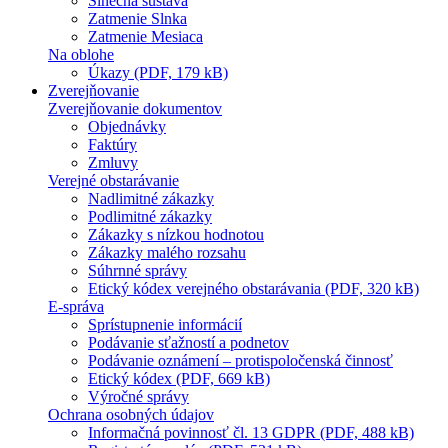
Slnečná sústava
Zatmenie Slnka
Zatmenie Mesiaca
Na oblohe
Úkazy (PDF, 179 kB)
Zverejňovanie
Zverejňovanie dokumentov
Objednávky
Faktúry
Zmluvy
Verejné obstarávanie
Nadlimitné zákazky
Podlimitné zákazky
Zákazky s nízkou hodnotou
Zákazky malého rozsahu
Súhrnné správy
Etický kódex verejného obstarávania (PDF, 320 kB)
E-správa
Sprístupnenie informácií
Podávanie sťažností a podnetov
Podávanie oznámení – protispoločenská činnosť
Etický kódex (PDF, 669 kB)
Výročné správy
Ochrana osobných údajov
Informačná povinnosť čl. 13 GDPR (PDF, 488 kB)