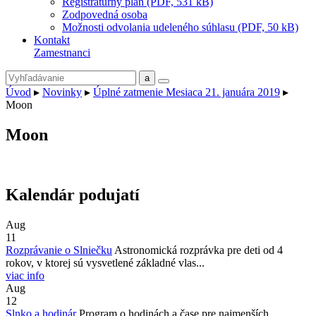
Registratúrny plán (PDF, 531 kB)
Zodpovedná osoba
Možnosti odvolania udeleného súhlasu (PDF, 50 kB)
Kontakt
Zamestnanci
Úvod
▸
Novinky
▸
Úplné zatmenie Mesiaca 21. januára 2019
▸
Moon
Moon
Kalendár podujatí
Aug
11
Rozprávanie o Slniečku
Astronomická rozprávka pre deti od 4
rokov, v ktorej sú vysvetlené základné vlas...
viac info
Aug
12
Slnko a hodinár
Program o hodinách a čase pre najmenších