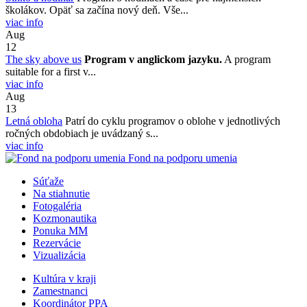
školákov. Opäť sa začína nový deň. Vše...
viac info
Aug
12
The sky above us
Program v anglickom jazyku.
A program
suitable for a first v...
viac info
Aug
13
Letná obloha
Patrí do cyklu programov o oblohe v jednotlivých
ročných obdobiach je uvádzaný s...
viac info
Fond na podporu umenia
Súťaže
Na stiahnutie
Fotogaléria
Kozmonautika
Ponuka MM
Rezervácie
Vizualizácia
Kultúra v kraji
Zamestnanci
Koordinátor PPA