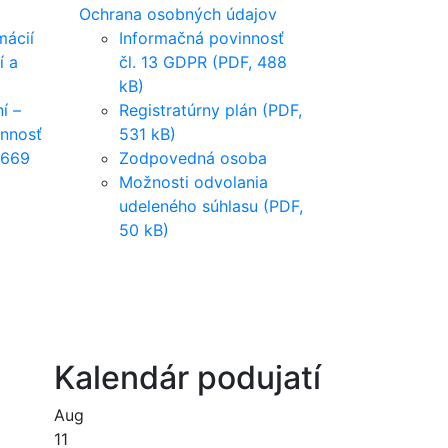
Ochrana osobných údajov
mácií
Informačná povinnosť
í a
čl. 13 GDPR (PDF, 488
kB)
í –
Registratúrny plán (PDF,
innosť
531 kB)
 669
Zodpovedná osoba
Možnosti odvolania
udeleného súhlasu (PDF,
50 kB)
Kalendár podujatí
Aug
11