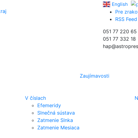
English
raj
Pre zrako
RSS Feed
051 77 220 65
051 77 332 18
hap@astropres
Zaujímavosti
V číslach
N
Efemeridy
Slnečná sústava
Zatmenie Slnka
Zatmenie Mesiaca