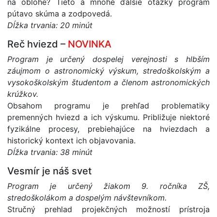
na oblohe? Tieto a mnohé ďalšie otázky program
pútavo skúma a zodpovedá.
Dĺžka trvania: 20 minút
Reč hviezd –
NOVINKA
Program je určený dospelej verejnosti s hlbším
záujmom o astronomický výskum, stredoškolským a
vysokoškolským študentom a členom astronomických
krúžkov.
Obsahom programu je prehľad problematiky
premenných hviezd a ich výskumu. Približuje niektoré
fyzikálne procesy, prebiehajúce na hviezdach a
historický kontext ich objavovania.
Dĺžka trvania: 38 minút
Vesmír je náš svet
Program je určený žiakom 9. ročníka ZŠ,
stredoškolákom a dospelým návštevníkom.
Stručný prehlad projekčných možností prístroja