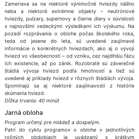
Zameriava sa na niektoré výnimočné hviezdy nášho
neba a niektoré extrémne objekty – neutrónové
hviezdy, pulzary, supernovy a čierne diery v súvislosti
s najnovšími vedeckými výsledkami ich výskumu. Na
pozadí rozprávania o oblohe počas školského roka,
teda od jesene do leta, sú uvedené zaujímavé
informácie o konkrétnych hviezdach, ako aj o vývoji
hviezd vo všeobecnosti – od vzniku, cez najdlhšiu fázu
ich existencie, až po zánik. Rozobraté sú záverečné
štádiá vývoja hviezd podľa hmotností a tiež sú
uvedené aj príklady hviezd v rôznych štádiách vývoja.
Spomínajú sa aj niektoré zaujímavosti z histórie
skúmania hviezd.
Dĺžka trvania: 40 minút
Jarná obloha
Program určený pre mládež a dospelým.
Patrí do cyklu programov o oblohe v jednotlivých
ročných obdobiach je uvádzaný s krátkym