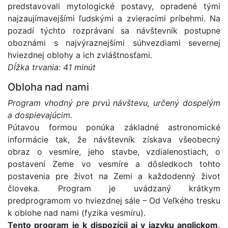
predstavovali mytologické postavy, opradené tými
najzaujímavejšími ľudskými a zvieracími príbehmi. Na
pozadí týchto rozprávaní sa návštevník postupne
oboznámi s najvýraznejšími súhvezdiami severnej
hviezdnej oblohy a ich zvláštnosťami.
Dĺžka trvania: 41 minút
Obloha nad nami
Program vhodný pre prvú návštevu, určený dospelým
a dospievajúcim.
Pútavou formou ponúka základné astronomické
informácie tak, že návštevník získava všeobecný
obraz o vesmíre, jeho stavbe, vzdialenostiach, o
postavení Zeme vo vesmíre a dôsledkoch tohto
postavenia pre život na Zemi a každodenný život
človeka. Program je uvádzaný krátkym
predprogramom vo hviezdnej sále – Od Veľkého tresku
k oblohe nad nami (fyzika vesmíru).
Tento program je k dispozícii aj v jazyku anglickom,