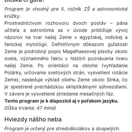
Program je vhodný pre 5. ročník ZŠ a astronomické
krúžky.
Prostredníctvom rozhovoru dvoch postáv – pána
učiteľa a astronóma sa v úvode približuje vývoj
názorov na tvar našej Zeme v egyptskej, indickej a
fenickej mytológii. Definitívnym dôkazom guľatosti
Zeme je podrobný popis Magelhaesovej plavby okolo
sveta, významného faktu v histórii poznávania tvaru
našej Zeme. Po orientácii na oblohe (vyhľadanie
Polárky, určovanie svetových strán, vysvetlení rotácie
Zeme), nasleduje výklad obehu Zeme okolo Slnka, čo
je spestrené prechádzkou ekliptikálnymi súhvezdiami.
V závere je vysvetlené striedanie mesačných fáz.
Tento program je k dispozícii aj v poľskom jazyku.
Dĺžka trvania: 47 minút
Hviezdy nášho neba
Program je určený pre stredoškolákov a dospelých.