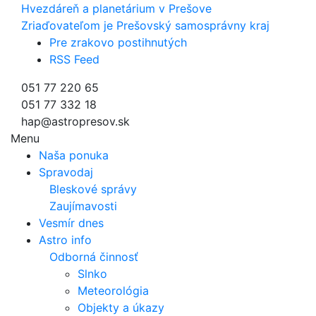
Hvezdáreň a
planetárium v Prešove
Zriaďovateľom je Prešovský samosprávny kraj
Pre zrakovo postihnutých
RSS Feed
051 77 220 65
051 77 332 18
hap@astropresov.sk
Menu
Naša ponuka
Spravodaj
Bleskové správy
Zaujímavosti
Vesmír dnes
Astro info
Odborná činnosť
Slnko
Meteorológia
Objekty a úkazy