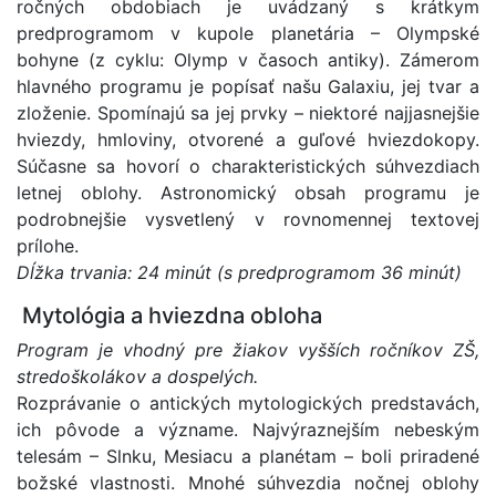
ročných obdobiach je uvádzaný s krátkym
predprogramom v kupole planetária – Olympské
bohyne (z cyklu: Olymp v časoch antiky). Zámerom
hlavného programu je popísať našu Galaxiu, jej tvar a
zloženie. Spomínajú sa jej prvky – niektoré najjasnejšie
hviezdy, hmloviny, otvorené a guľové hviezdokopy.
Súčasne sa hovorí o charakteristických súhvezdiach
letnej oblohy. Astronomický obsah programu je
podrobnejšie vysvetlený v rovnomennej textovej
prílohe.
Dĺžka trvania: 24 minút (s predprogramom 36 minút)
Mytológia a hviezdna obloha
Program je vhodný pre žiakov vyšších ročníkov ZŠ,
stredoškolákov a dospelých.
Rozprávanie o antických mytologických predstavách,
ich pôvode a význame. Najvýraznejším nebeským
telesám – Slnku, Mesiacu a planétam – boli priradené
božské vlastnosti. Mnohé súhvezdia nočnej oblohy