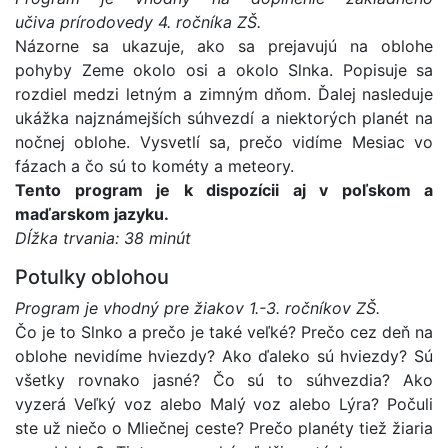
učiva prírodovedy 4. ročníka ZŠ.
Názorne sa ukazuje, ako sa prejavujú na oblohe
pohyby Zeme okolo osi a okolo Slnka. Popisuje sa
rozdiel medzi letným a zimným dňom. Ďalej nasleduje
ukážka najznámejších súhvezdí a niektorých planét na
nočnej oblohe. Vysvetlí sa, prečo vidíme Mesiac vo
fázach a čo sú to kométy a meteory.
Tento program je k dispozícii aj v poľskom a
maďarskom jazyku.
Dĺžka trvania: 38 minút
Potulky oblohou
Program je vhodný pre žiakov 1.-3. ročníkov ZŠ.
Čo je to Slnko a prečo je také veľké? Prečo cez deň na
oblohe nevidíme hviezdy? Ako ďaleko sú hviezdy? Sú
všetky rovnako jasné? Čo sú to súhvezdia? Ako
vyzerá Veľký voz alebo Malý voz alebo Lýra? Počuli
ste už niečo o Mliečnej ceste? Prečo planéty tiež žiaria