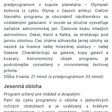
predprogramom v kupole planetária – Olympskí
bohovia (z cyklu: Olymp v časoch antiky). Cieľom
hlavného programu je oboznámiť návštevníkov so
vzdialenými galaxiami. V úvode sa stručne vysvetľuje
začiatok astronomickej jari. Členovia klubu mladých
astronómov, Oskar, Karol a Katka, sa stretávajú pod
jarnou oblohou. Cez známe súhvezdia jarnej oblohy sa
nazerá za hranice našej hviezdnej sústavy – našej
Galaxie. Charakterizujú sa galaxie, kopy galaxií a
kvazary. Astronomický obsah programu je
podrobnejšie vysvetlený v rovnomennej textovej
prílohe.
Dĺžka trvania: 21 minút (s predprogramom 33 minút)
Jesenná obloha
Program určený pre mládež a dospelým.
Patrí do cyklu programov o oblohe v jednotlivých
ročných obdobiach a je uvádzaný s krátkym