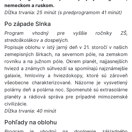
nemeckom a ruskom.
Dĺžka trvania: 25 minút (s predprogramom 41 minút)
Po západe Slnka
Program vhodný pre vyššie ročníky ZŠ,
stredoškolákov a dospelých.
Popisuje oblohu v istý jarný deň v 21. storočí v našich
zemepisných šírkach, na severnom póle, na zemskom
rovníku a na južnom póle. Okrem planét, najjasnejších
hviezd a známych súhvezdí sa spomínajú najznámejšie
galaxie, hmloviny a hviezdokopy, ktoré sú zároveň
všeobecne charakterizované. Názorne je vysvetlený
polárny deň a polárna noc. Spomenuté sú extrasolárne
planéty a rádiová správa pre prípadné mimozemské
civilizácie.
Dĺžka trvania: 40 minút
Pohľady na oblohu
Program je vhodný na doplnenie základného