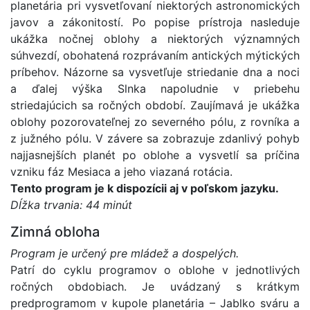
planetária pri vysvetľovaní niektorých astronomických
javov a zákonitostí. Po popise prístroja nasleduje
ukážka nočnej oblohy a niektorých významných
súhvezdí, obohatená rozprávaním antických mýtických
príbehov. Názorne sa vysvetľuje striedanie dna a noci
a ďalej výška Slnka napoludnie v priebehu
striedajúcich sa ročných období. Zaujímavá je ukážka
oblohy pozorovateľnej zo severného pólu, z rovníka a
z južného pólu. V závere sa zobrazuje zdanlivý pohyb
najjasnejších planét po oblohe a vysvetlí sa príčina
vzniku fáz Mesiaca a jeho viazaná rotácia.
Tento program je k dispozícii aj v poľskom jazyku.
Dĺžka trvania: 44 minút
Zimná obloha
Program je určený pre mládež a dospelých.
Patrí do cyklu programov o oblohe v jednotlivých
ročných obdobiach. Je uvádzaný s krátkym
predprogramom v kupole planetária – Jablko sváru a