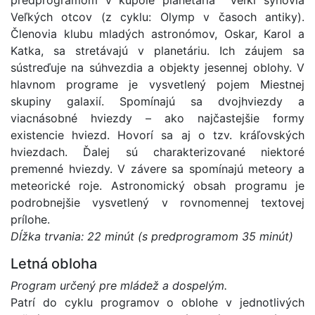
predprogramom v kupole planetária Veľkí synovia
Veľkých otcov (z cyklu: Olymp v časoch antiky).
Členovia klubu mladých astronómov, Oskar, Karol a
Katka, sa stretávajú v planetáriu. Ich záujem sa
sústreďuje na súhvezdia a objekty jesennej oblohy. V
hlavnom programe je vysvetlený pojem Miestnej
skupiny galaxií. Spomínajú sa dvojhviezdy a
viacnásobné hviezdy – ako najčastejšie formy
existencie hviezd. Hovorí sa aj o tzv. kráľovských
hviezdach. Ďalej sú charakterizované niektoré
premenné hviezdy. V závere sa spomínajú meteory a
meteorické roje. Astronomický obsah programu je
podrobnejšie vysvetlený v rovnomennej textovej
prílohe.
Dĺžka trvania: 22 minút (s predprogramom 35 minút)
Letná obloha
Program určený pre mládež a dospelým.
Patrí do cyklu programov o oblohe v jednotlivých