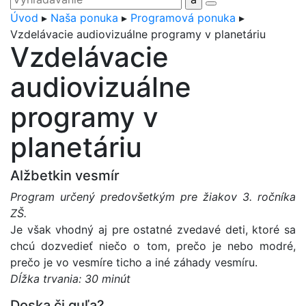
Úvod
▸
Naša ponuka
▸
Programová ponuka
▸
Vzdelávacie audiovizuálne programy v planetáriu
Vzdelávacie
audiovizuálne
programy v
planetáriu
Alžbetkin vesmír
Program určený predovšetkým pre žiakov 3. ročníka
ZŠ.
Je však vhodný aj pre ostatné zvedavé deti, ktoré sa
chcú dozvedieť niečo o tom, prečo je nebo modré,
prečo je vo vesmíre ticho a iné záhady vesmíru.
Dĺžka trvania: 30 minút
Doska či guľa?