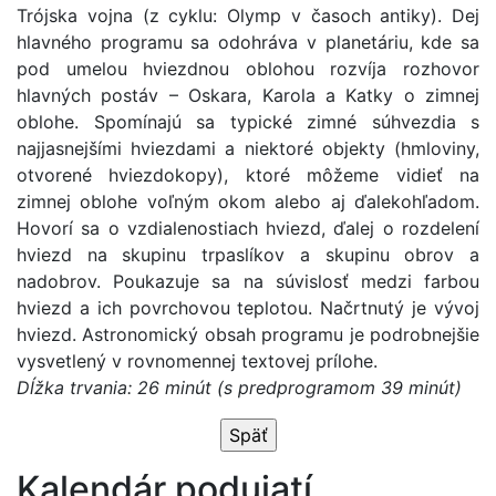
Trójska vojna (z cyklu: Olymp v časoch antiky). Dej
hlavného programu sa odohráva v planetáriu, kde sa
pod umelou hviezdnou oblohou rozvíja rozhovor
hlavných postáv – Oskara, Karola a Katky o zimnej
oblohe. Spomínajú sa typické zimné súhvezdia s
najjasnejšími hviezdami a niektoré objekty (hmloviny,
otvorené hviezdokopy), ktoré môžeme vidieť na
zimnej oblohe voľným okom alebo aj ďalekohľadom.
Hovorí sa o vzdialenostiach hviezd, ďalej o rozdelení
hviezd na skupinu trpaslíkov a skupinu obrov a
nadobrov. Poukazuje sa na súvislosť medzi farbou
hviezd a ich povrchovou teplotou. Načrtnutý je vývoj
hviezd. Astronomický obsah programu je podrobnejšie
vysvetlený v rovnomennej textovej prílohe.
Dĺžka trvania: 26 minút (s predprogramom 39 minút)
Späť
Kalendár podujatí