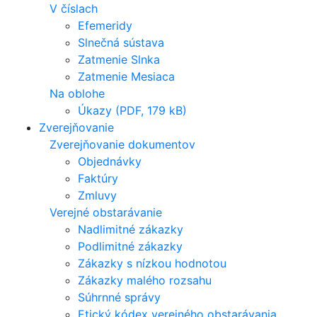
V číslach
Efemeridy
Slnečná sústava
Zatmenie Slnka
Zatmenie Mesiaca
Na oblohe
Úkazy (PDF, 179 kB)
Zverejňovanie
Zverejňovanie dokumentov
Objednávky
Faktúry
Zmluvy
Verejné obstarávanie
Nadlimitné zákazky
Podlimitné zákazky
Zákazky s nízkou hodnotou
Zákazky malého rozsahu
Súhrnné správy
Etický kódex verejného obstarávania