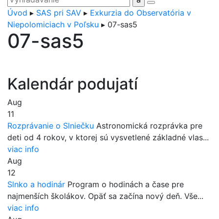
Úvod
▸
SAS pri SAV
▸
Exkurzia do Observatória v
Niepolomiciach v Poľsku
▸
07-sas5
07-sas5
Kalendár podujatí
Aug
11
Rozprávanie o Slniečku
Astronomická rozprávka pre
deti od 4 rokov, v ktorej sú vysvetlené základné vlas...
viac info
Aug
12
Slnko a hodinár
Program o hodinách a čase pre
najmenších školákov. Opäť sa začína nový deň. Vše...
viac info