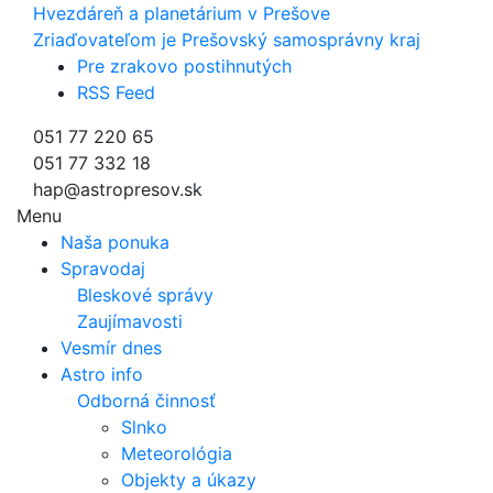
Hvezdáreň a
planetárium v Prešove
Zriaďovateľom je Prešovský samosprávny kraj
Pre zrakovo postihnutých
RSS Feed
051 77 220 65
051 77 332 18
hap@astropresov.sk
Menu
Naša ponuka
Spravodaj
Bleskové správy
Zaujímavosti
Vesmír dnes
Astro info
Odborná činnosť
Slnko
Meteorológia
Objekty a úkazy